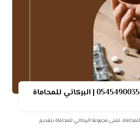
نة المنورة | 0545490035 | البركاتي للمحاماة، تعنى مجموعة البركاتي للمحاماة بتقديم